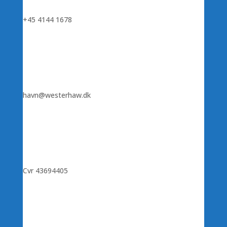
+45 4144 1678
havn@westerhaw.dk
Cvr 43694405